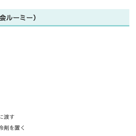
会ルーミー）
に渡す
冷剤を置く