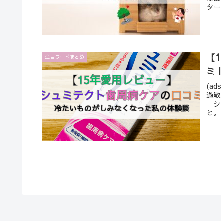
ター
【
注目ワードまとめ
ミ
(ad
過敏
「シ
と。.