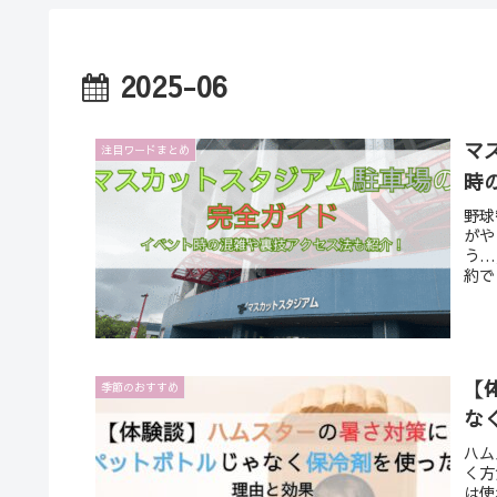
2025-06
マ
注目ワードまとめ
時
野球
がや
う…
約で
【
季節のおすすめ
な
ハム
く方
は使