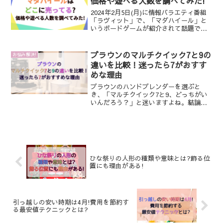
価格や遊べる人数を調べてみた!
2024年2月5日(月)に情報バラエティ番組
「ラヴィット」で、「マダハイール」と
いうボードゲームが紹介されて話題でし
たね!マダハイールはどこに売っているの
でしょうか?マダハイールの基本情報(値
段・遊べる人数・対象年齢)や販売元の交
ブラウンのマルチクイック7と9の
お悩み解決!
通アクセス...
違いを比較！迷ったら7がおすす
めな理由
ブラウンのハンドブレンダーを選ぶと
き、「マルチクイック7と9、どっちがい
いんだろう？」と迷いますよね。結論か
ら言うと、迷ったらバランスの良い「マ
ルチクイック7」を選んでおくと失敗しに
くいです。マルチクイック7とマルチクイ
ック9は、どちらも人...
ひな祭りの人形の種類や意味とは?飾る位
置にも理由がある!
引っ越しの安い時期は4月!費用を節約す
る最安値テクニックとは?