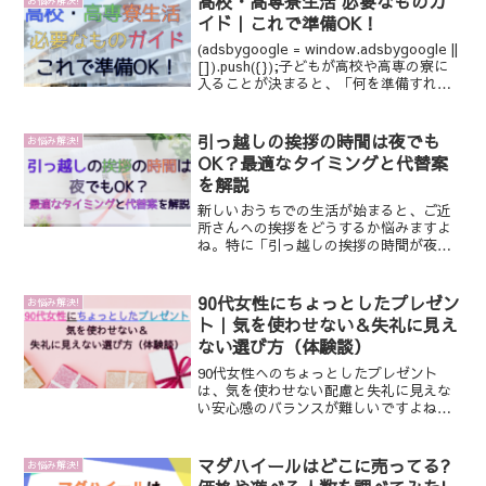
高校・高専寮生活 必要なものガ
イド｜これで準備OK！
(adsbygoogle = window.adsbygoogle ||
[]).push({});子どもが高校や高専の寮に
入ることが決まると、「何を準備すれば
いいの？」と悩んでしまいますよね。私
も同じ気持ちです。この記事では、【高
校や高専...
引っ越しの挨拶の時間は夜でも
お悩み解決!
OK？最適なタイミングと代替案
を解説
新しいおうちでの生活が始まると、ご近
所さんへの挨拶をどうするか悩みますよ
ね。特に「引っ越しの挨拶の時間が夜に
なってしまうのは失礼かな？」と不安に
なる方も多いのではないでしょうか？こ
の記事では、夜の引っ越し挨拶のマナー
90代女性にちょっとしたプレゼン
お悩み解決!
や適切な時間、夜しか行け...
ト｜気を使わせない＆失礼に見え
ない選び方（体験談）
90代女性へのちょっとしたプレゼント
は、気を使わせない配慮と失礼に見えな
い安心感のバランスが難しいですよね。
私は体調面も考えて食べ物を避け、「扱
いやすい実用品」に絞って選びました。
私もまさにそれで迷って、祖母の体調や
マダハイールはどこに売ってる?
お悩み解決!
生活を考えて 「食べ物は...