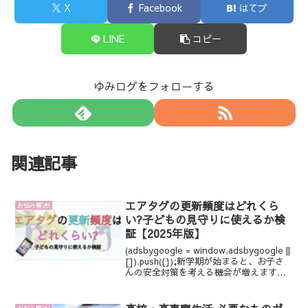
X
Facebook
はてブ
LINE
コピー
ゆみログをフォローする
関連記事
エアタグの更新頻度はどれくら
お悩み解決!
い?子どもの見守りに使えるか検
証【2025年版】
(adsbygoogle = window.adsbygoogle ||
[]).push({});新学期が始まると、お子さ
んの安全対策を考える機会が増えますよ
ね。最近では、スマホを持たせるのがま
だ早い小さなお子さんのために、「エア
タグ」を...
お悩み解決!