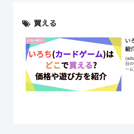
買える
い
お悩み解決!
紹
(ads
日の
ーム